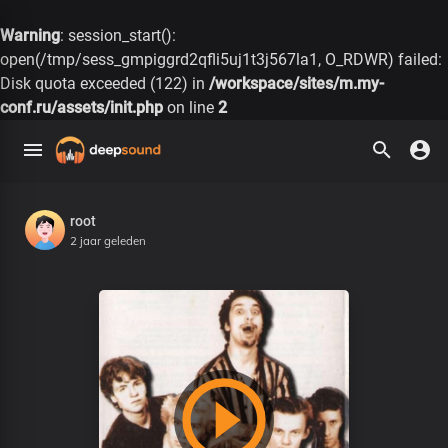
Warning
: session_start():
open(/tmp/sess_gmpiggrd2qfli5uj1t3j567la1, O_RDWR) failed:
Disk quota exceeded (122) in
/workspace/sites/m.my-
conf.ru/assets/init.php
on line
2
root
2 jaar geleden