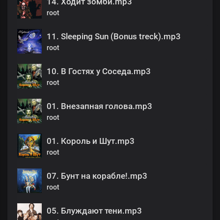
14. Ходит зомби.mp3
root
11. Sleeping Sun (Bonus treck).mp3
root
10. В Гостях у Соседа.mp3
root
01. Внезапная голова.mp3
root
01. Король и Шут.mp3
root
07. Бунт на корабле!.mp3
root
05. Блуждают тени.mp3