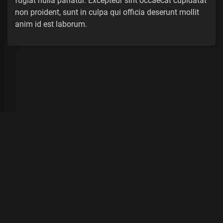
fugiat nulla pariatur. Excepteur sint occaecat cupidatat
non proident, sunt in culpa qui officia deserunt mollit
anim id est laborum.
00
:
00
/
00
:
00