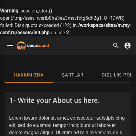
Warning
: session_start():
open(/tmp/sess_rcsrtb8ha3ea3msvfctg5dh2g1, O_RDWR)
failed: Disk quota exceeded (122) in
/workspace/sites/m.my-
conf.ru/assets/init.php
on line
2
HAKKIMIZDA
ŞARTLAR
GIZLILIK POLI
1- Write your About us here.
Lorem ipsum dolor sit amet, consectetur adisdpisicing
elit, sed do eiusmod tempor incididunt ut labore et
dolore magna aliqua. Ut enim ad minim veniam, quis