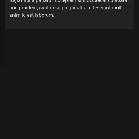
fugiat nulla pariatur. Excepteur sint occaecat cupidatat
non proident, sunt in culpa qui officia deserunt mollit
anim id est laborum.
00
:
00
/
00
:
00