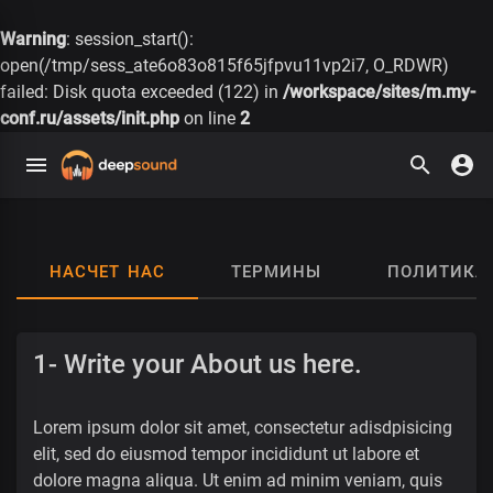
Warning
: session_start():
open(/tmp/sess_ate6o83o815f65jfpvu11vp2i7, O_RDWR)
failed: Disk quota exceeded (122) in
/workspace/sites/m.my-
conf.ru/assets/init.php
on line
2
НАСЧЕТ НАС
ТЕРМИНЫ
ПОЛИТИКА
1- Write your About us here.
Lorem ipsum dolor sit amet, consectetur adisdpisicing
elit, sed do eiusmod tempor incididunt ut labore et
dolore magna aliqua. Ut enim ad minim veniam, quis