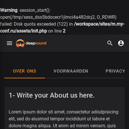
Warning
: session_start():
open(/tmp/sess_dss5bdocecr1jlmci4a482dcj2, O_RDWR)
failed: Disk quota exceeded (122) in
/workspace/sites/m.my-
conf.ru/assets/init.php
on line
2
OVER ONS
VOORWAARDEN
PRIVACYB
1- Write your About us here.
Lorem ipsum dolor sit amet, consectetur adisdpisicing
elit, sed do eiusmod tempor incididunt ut labore et
dolore magna aliqua. Ut enim ad minim veniam, quis