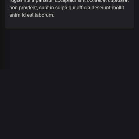
fugiat nulla pariatur. Excepteur sint occaecat cupidatat
non proident, sunt in culpa qui officia deserunt mollit
anim id est laborum.
00
:
00
/
00
:
00