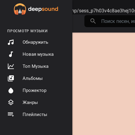
Warning
: session_start(): open(/tmp/sess_p7h03v4c8ae3hej10
ПРОСМОТР МУЗЫКИ
Обнаружить
Новая музыка
Топ Музыка
Альбомы
Прожектор
Жанры
Плейлисты