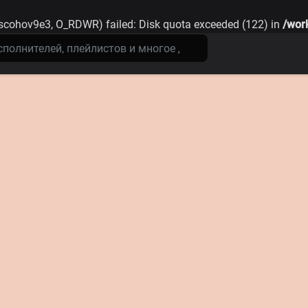
scohov9e3, O_RDWR) failed: Disk quota exceeded (122) in
/wor