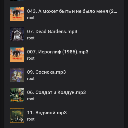
043. А может быть и не было меня (2002).mp3
root
07. Dead Gardens.mp3
root
007. Иероглиф (1986).mp3
root
09. Сосиска.mp3
root
06. Солдат и Колдун.mp3
root
11. Водяной.mp3
root