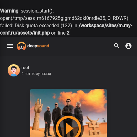
Warning
: session_start():
open(/tmp/sess_m6167925gigmd62qkl0nrdle35, O_RDWR)
failed: Disk quota exceeded (122) in
/workspace/sites/m.my-
conf.ru/assets/init.php
on line
2
root
2 лет тому назад