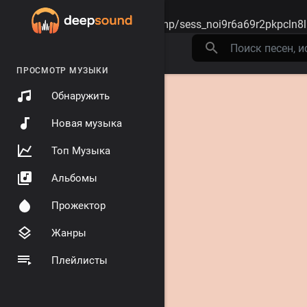
Warning
: session_start(): open(/tmp/sess_noi9r6a69r2pkpcln8
ПРОСМОТР МУЗЫКИ
Обнаружить
Новая музыка
Топ Музыка
Альбомы
Прожектор
Жанры
Плейлисты