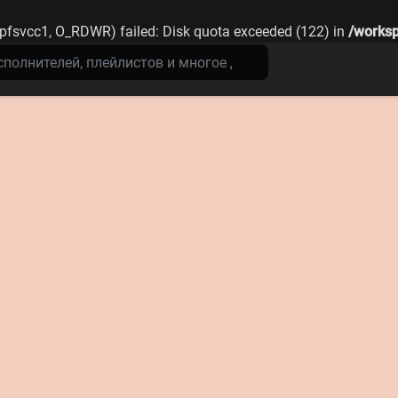
lpfsvcc1, O_RDWR) failed: Disk quota exceeded (122) in
/worksp