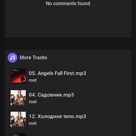
No comments found
More Tracks
05. Angels Fall First.mp3
root
04. Садовник.mp3
root
12. Холодное тело.mp3
root