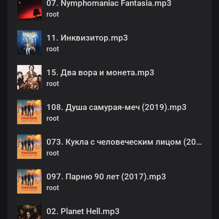
07. Nymphomaniac Fantasia.mp3
root
11. Инквизитор.mp3
root
15. Два вора и монета.mp3
root
108. Душа самурая-меч (2019).mp3
root
073. Кукла с человеческим лицом (2010).mp3
root
097. Парню 90 лет (2017).mp3
root
02. Planet Hell.mp3