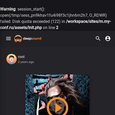
Warning
: session_start():
open(/tmp/sess_pn9khav1fu4i98f3c1jhn6m2h7, O_RDWR)
failed: Disk quota exceeded (122) in
/workspace/sites/m.my-
conf.ru/assets/init.php
on line
2
root
2 years ago