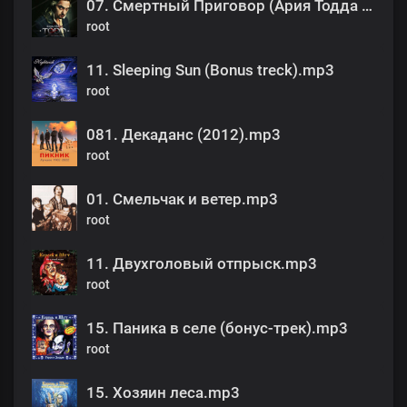
07. Смертный Приговор (Ария Тодда и Мясника).mp3
root
11. Sleeping Sun (Bonus treck).mp3
root
081. Декаданс (2012).mp3
root
01. Смельчак и ветер.mp3
root
11. Двухголовый отпрыск.mp3
root
15. Паника в селе (бонус-трек).mp3
root
15. Хозяин леса.mp3