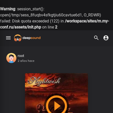
Warning
: session_start():
open(/tmp/sess_8fuqbv4sfkgtjiu60cavtue6d1, O_RDWR)
failed: Disk quota exceeded (122) in
/workspace/sites/m.my-
conf.ru/assets/init.php
on line
2
root
2 años hace