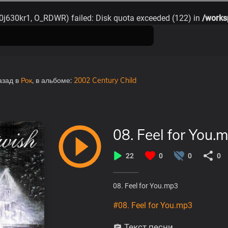
0j630kr1, O_RDWR) failed: Disk quota exceeded (122) in
/works
азад
в
Рок
, в альбоме:
2002 Century Child
08. Feel for You.
22
0
0
0
08. Feel for You.mp3
#08. Feel for You.mp3
Текст песни