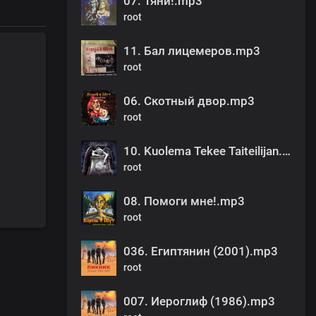
07. Тяни!.mp3
root
11. Бал лицемеров.mp3
root
06. Скотный двор.mp3
root
10. Kuolema Tekee Taiteilijan.mp3
root
08. Помоги мне!.mp3
root
036. Египтянин (2001).mp3
root
007. Иероглиф (1986).mp3