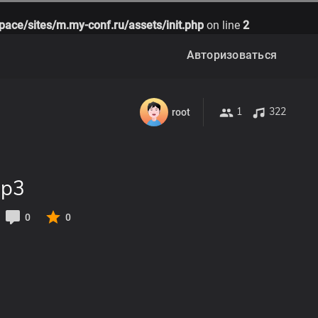
pace/sites/m.my-conf.ru/assets/init.php
on line
2
Авторизоваться
1
322
root
mp3
0
0