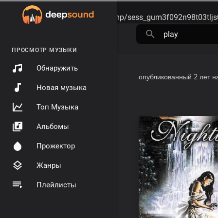
Warning
: session_start(): open(/tmp/sess_gum3f092n98t03tljs
ПРОСМОТР МУЗЫКИ
Обнаружить
опубликованный
2 лет н
Новая музыка
Топ Музыка
Альбомы
Прожектор
Жанры
Плейлисты