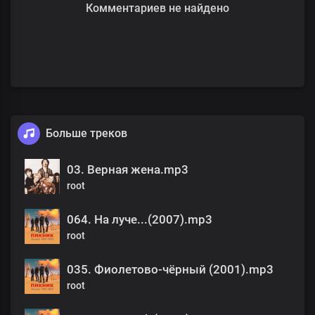
Комментариев не найдено
Больше треков
03. Верная жена.mp3
root
064. На луче...(2007).mp3
root
035. Фиолетово-чёрный (2001).mp3
root