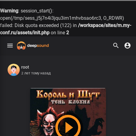
Warning
: session_start():
open(/tmp/sess_j5j7n4i3jqu3im1mhvbsao6rc3, O_RDWR)
failed: Disk quota exceeded (122) in
/workspace/sites/m.my-
conf.ru/assets/init.php
on line
2
root
2 лет тому назад