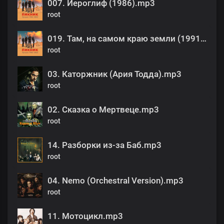
007. Иероглиф (1986).mp3
root
019. Там, на самом краю земли (1991).mp3
root
03. Каторжник (Ария Тодда).mp3
root
02. Сказка о Мертвеце.mp3
root
14. Разборки из-за Баб.mp3
root
04. Nemo (Orchestral Version).mp3
root
11. Мотоцикл.mp3