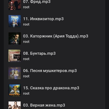
07. Фред.mp3
root
11. Инквизитор.mp3
root
03. Каторжник (Ария Тодда).mp3
root
08. Бунтарь.mp3
root
06. Песня мушкетеров.mp3
root
15. Сказка про дракона.mp3
root
03. Верная жена.mp3