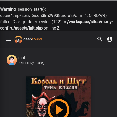
Warning
: session_start():
open(/tmp/sess_6isoh3lm29938aiofu29difnn1, O_RDWR)
failed: Disk quota exceeded (122) in
/workspace/sites/m.my-
conf.ru/assets/init.php
on line
2
root
2 лет тому назад