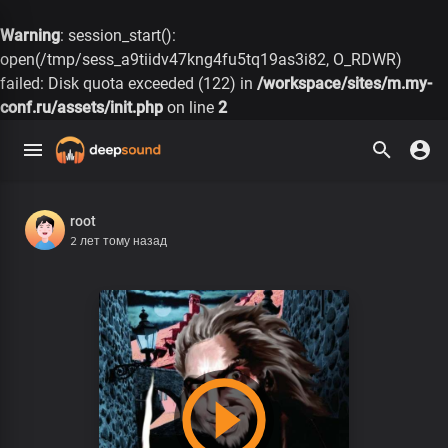
Warning
: session_start():
open(/tmp/sess_a9tiidv47kng4fu5tq19as3i82, O_RDWR)
failed: Disk quota exceeded (122) in
/workspace/sites/m.my-
conf.ru/assets/init.php
on line
2
root
2 лет тому назад