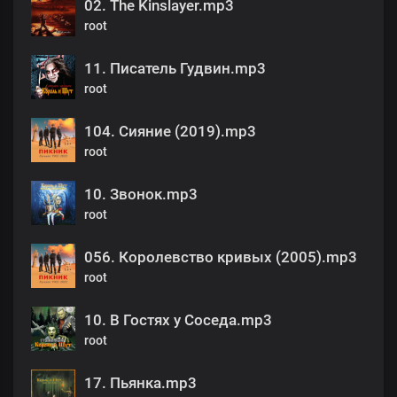
02. The Kinslayer.mp3
root
11. Писатель Гудвин.mp3
root
104. Сияние (2019).mp3
root
10. Звонок.mp3
root
056. Королевство кривых (2005).mp3
root
10. В Гостях у Соседа.mp3
root
17. Пьянка.mp3