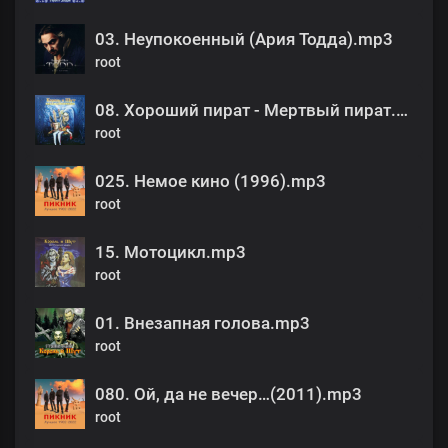
03. Неупокоенный (Ария Тодда).mp3
root
08. Хороший пират - Мертвый пират.mp3
root
025. Немое кино (1996).mp3
root
15. Мотоцикл.mp3
root
01. Внезапная голова.mp3
root
080. Ой, да не вечер…(2011).mp3
root