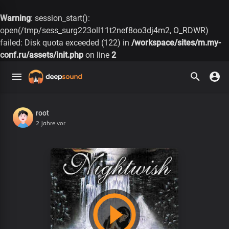
Warning
: session_start():
open(/tmp/sess_surg223oll11t2nef8oo3dj4m2, O_RDWR)
failed: Disk quota exceeded (122) in
/workspace/sites/m.my-
conf.ru/assets/init.php
on line
2
root
2 Jahre vor