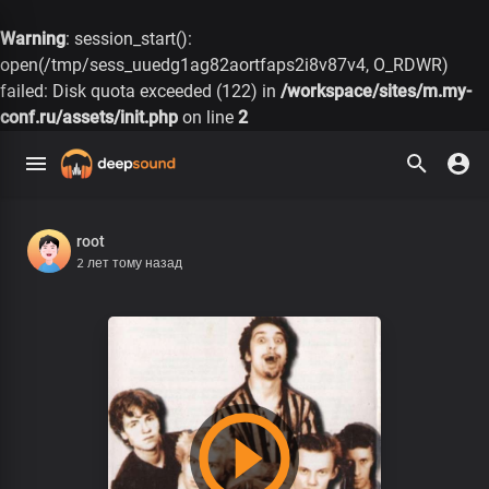
Warning
: session_start():
open(/tmp/sess_uuedg1ag82aortfaps2i8v87v4, O_RDWR)
failed: Disk quota exceeded (122) in
/workspace/sites/m.my-
conf.ru/assets/init.php
on line
2
root
2 лет тому назад