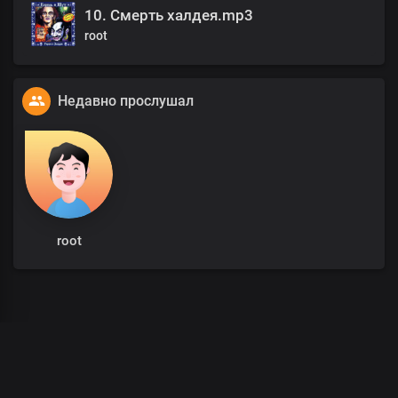
10. Смерть халдея.mp3
root
Недавно прослушал
root
00
:
00
/
00
:
00