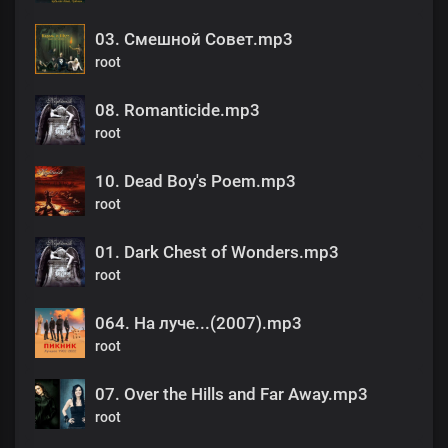
03. Смешной Совет.mp3
root
08. Romanticide.mp3
root
10. Dead Boy's Poem.mp3
root
01. Dark Chest of Wonders.mp3
root
064. На луче...(2007).mp3
root
07. Over the Hills and Far Away.mp3
root