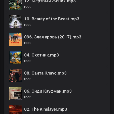
12. Мёртвый Жених.mp3
root
10. Beauty of the Beast.mp3
root
096. Злая кровь (2017).mp3
root
04. Охотник.mp3
root
08. Санта Клаус.mp3
root
06. Энди Кауфман.mp3
root
02. The Kinslayer.mp3