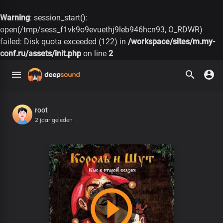
Warning
: session_start():
open(/tmp/sess_f1vk9o9evuethj9leb946hcn93, O_RDWR)
failed: Disk quota exceeded (122) in
/workspace/sites/m.my-
conf.ru/assets/init.php
on line
2
root
2 jaar geleden