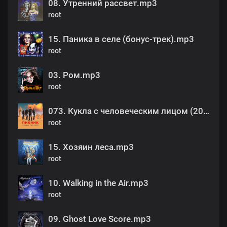
08. Утренний рассвет.mp3
root
15. Паника в селе (бонус-трек).mp3
root
03. Ром.mp3
root
073. Кукла с человеческим лицом (2010).mp3
root
15. Хозяин леса.mp3
root
10. Walking in the Air.mp3
root
09. Ghost Love Score.mp3