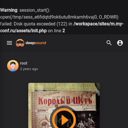
Warning
: session_start():
open(/tmp/sess_e6fidqtd9ok6utu8mkamh6vaj0, O_RDWR)
failed: Disk quota exceeded (122) in
/workspace/sites/m.my-
conf.ru/assets/init.php
on line
2
root
2 years ago