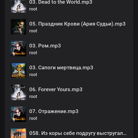
03. Dead to the World.mp3
root
05. Праздник Крови (Ария Судьи).mp3
root
03. Ром.mp3
root
03. Сапоги мертвеца.mp3
root
06. Forever Yours.mp3
root
07. Отражение.mp3
root
058. Из коры себе подругу выстругал...(2005).mp3