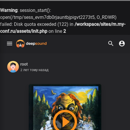
Warning
: session_start():
open(/tmp/sess_evm7db0rjauntbjpigvt2273t5, O_RDWR)
failed: Disk quota exceeded (122) in
/workspace/sites/m.my-
conf.ru/assets/init.php
on line
2
root
2 лет тому назад