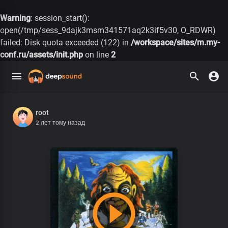
Warning
: session_start():
open(/tmp/sess_9dajk3msm341571aq2k3if5v30, O_RDWR)
failed: Disk quota exceeded (122) in
/workspace/sites/m.my-
conf.ru/assets/init.php
on line
2
root
2 лет тому назад