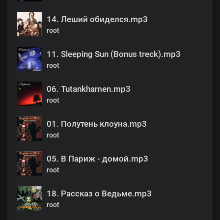
14. Леший обиделся.mp3
root
11. Sleeping Sun (Bonus treck).mp3
root
06. Tutankhamen.mp3
root
01. Полутень клоуна.mp3
root
05. В Париж - домой.mp3
root
18. Рассказ о Ведьме.mp3
root