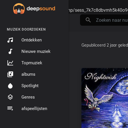
Warning
: session_start(): open(/tmp/sess_7k7c8dbvmh5k40o9
MUZIEK DOORZOEKEN
Ontdekken
Gepubliceerd
2 jaar gele
Nieuwe muziek
Topmuziek
albums
Spotlight
Genres
afspeellijsten