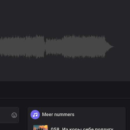
Meer nummers
058. Из коры себе подругу выстругал...(2005).mp3