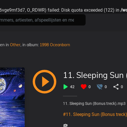
6vge9mf3d7, O_RDWR) failed: Disk quota exceeded (122) in
/wo
den
in
Other
, in album:
1998 Oceanborn
11. Sleeping Sun
42
0
0
0
11. Sleeping Sun (Bonus treck).mp3
#11. Sleeping Sun (Bonus treck