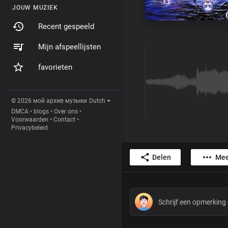
JOUW MUZIEK
Recent gespeeld
Mijn afspeellijsten
favorieten
© 2026 мой архив музыки
Dutch
DMCA
•
blogs
•
Over ons
•
Voorwaarden
•
Contact
•
Privacybeleid
Delen
Mee