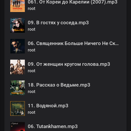
061. От Кореи до Карелии (2007).mp3
root
09. В гостях у соседа.mp3
root
06. Священник Больше Ничего Не Скажет (Ария Тодда).mp3
root
09. От женщин кругом голова.mp3
root
18. Рассказ о Ведьме.mp3
root
11. Водяной.mp3
root
06. Tutankhamen.mp3