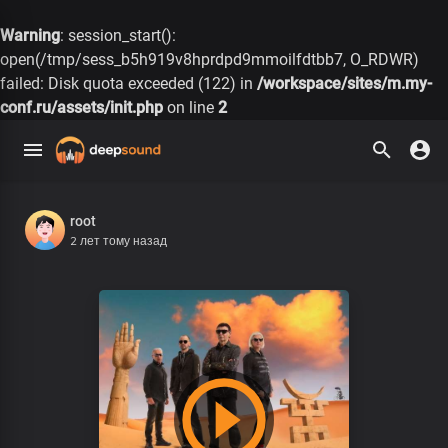
Warning
: session_start():
open(/tmp/sess_b5h919v8hprdpd9mmoilfdtbb7, O_RDWR)
failed: Disk quota exceeded (122) in
/workspace/sites/m.my-
conf.ru/assets/init.php
on line
2
root
2 лет тому назад