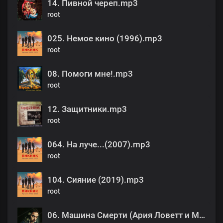
14. Пивной череп.mp3
root
025. Немое кино (1996).mp3
root
08. Помоги мне!.mp3
root
12. Защитники.mp3
root
064. На луче...(2007).mp3
root
104. Сияние (2019).mp3
root
06. Машина Смерти (Ария Ловетт и Мясника).mp3