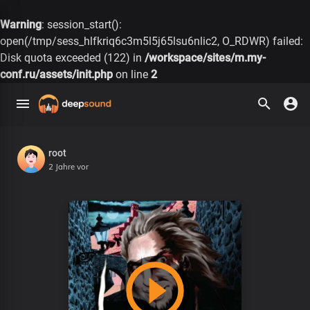
Warning
: session_start():
open(/tmp/sess_hlfkriq6c3m5l5j65lsu6nlic2, O_RDWR) failed:
Disk quota exceeded (122) in
/workspace/sites/m.my-
conf.ru/assets/init.php
on line
2
root
2 Jahre vor