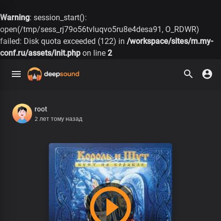
Warning
: session_start():
open(/tmp/sess_rj79o56tvluqvo5ru8e4desa91, O_RDWR)
failed: Disk quota exceeded (122) in
/workspace/sites/m.my-
conf.ru/assets/init.php
on line
2
root
2 лет тому назад