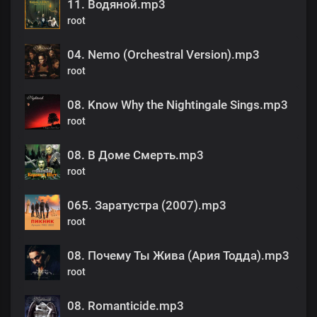
11. Водяной.mp3
root
04. Nemo (Orchestral Version).mp3
root
08. Know Why the Nightingale Sings.mp3
root
08. В Доме Смерть.mp3
root
065. Заратустра (2007).mp3
root
08. Почему Ты Жива (Ария Тодда).mp3
root
08. Romanticide.mp3