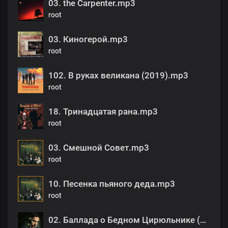
03. the Carpenter.mp3
root
03. Киногерой.mp3
root
102. В руках великана (2019).mp3
root
18. Тринадцатая рана.mp3
root
03. Смешной Совет.mp3
root
10. Песенка пьяного деда.mp3
root
02. Баллада о Бедном Цирюльнике (Ария Бродяги).mp3