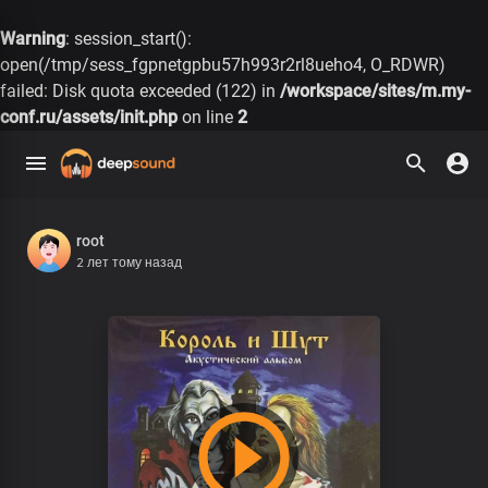
Warning
: session_start():
open(/tmp/sess_fgpnetgpbu57h993r2rl8ueho4, O_RDWR)
failed: Disk quota exceeded (122) in
/workspace/sites/m.my-
conf.ru/assets/init.php
on line
2
root
2 лет тому назад