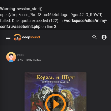
Warning
: session_start():
open(/tmp/sess_7kqtf8ruu4644otdugah9gae42, O_RDWR)
failed: Disk quota exceeded (122) in
/workspace/sites/m.my-
conf.ru/assets/init.php
on line
2
root
2 лет тому назад