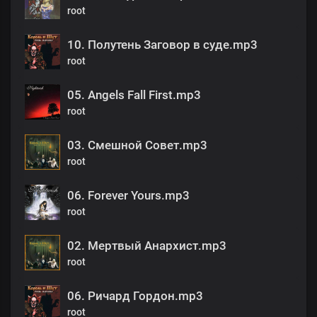
root
10. Полутень Заговор в суде.mp3
root
05. Angels Fall First.mp3
root
03. Смешной Совет.mp3
root
06. Forever Yours.mp3
root
02. Мертвый Анархист.mp3
root
06. Ричард Гордон.mp3
root