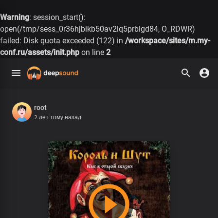
Warning
: session_start():
open(/tmp/sess_0r36hjbikb50av2lq5prblgd84, O_RDWR)
failed: Disk quota exceeded (122) in
/workspace/sites/m.my-
conf.ru/assets/init.php
on line
2
root
2 лет тому назад