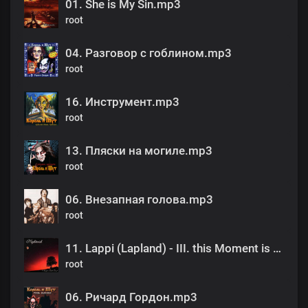
01. She is My Sin.mp3
root
04. Разговор с гоблином.mp3
root
16. Инструмент.mp3
root
13. Пляски на могиле.mp3
root
06. Внезапная голова.mp3
root
11. Lappi (Lapland) - III. this Moment is Eternity.mp3
root
06. Ричард Гордон.mp3