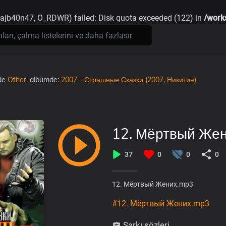
7ajb40n47, O_RDWR) failed: Disk quota exceeded (122) in
/work
de
Other
, albümde:
2007 - Страшные Сказки (2007, Никитин)
12. Мёртвый Же
37
0
0
0
12. Мёртвый Жених.mp3
#12. Мёртвый Жених.mp3
Şarkı sözleri