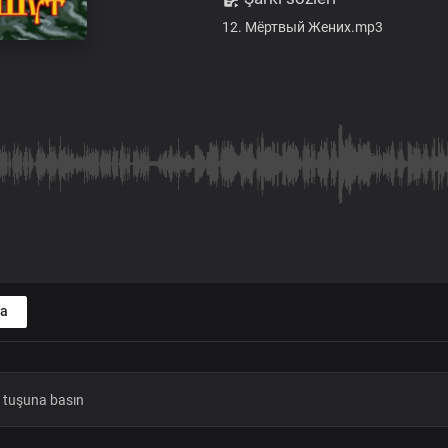
12. Мёртвый Жених.mp3
a