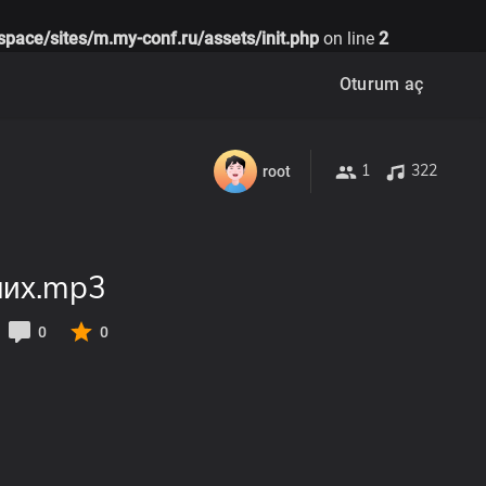
space/sites/m.my-conf.ru/assets/init.php
on line
2
Oturum aç
1
322
root
них.mp3
0
0