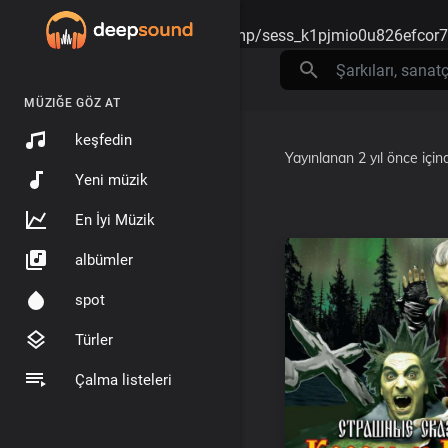
Warning
: session_start(): open(/tmp/sess_k1pjmio0u826efcor
MÜZIĞE GÖZ AT
keşfedin
Yayınlanan
2 yıl önce
için
Yeni müzik
En İyi Müzik
albümler
spot
Türler
Çalma listeleri