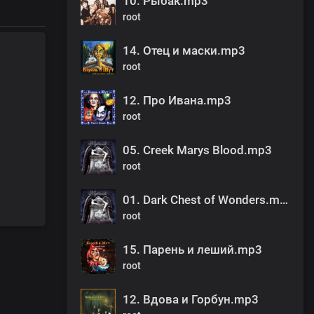
10. Рыбак.mp3
root
14. Отец и маски.mp3
root
12. Про Ивана.mp3
root
05. Creek Marys Blood.mp3
root
01. Dark Chest of Wonders.mp3
root
15. Парень и леший.mp3
root
12. Вдова и Горбун.mp3