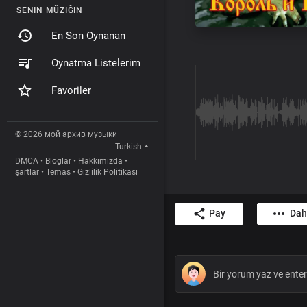
SENIN MÜZIĞIN
En Son Oynanan
Oynatma Listelerim
Favoriler
© 2026 мой архив музыки
Turkish
DMCA
•
Bloglar
•
Hakkımızda
•
şartlar
•
Temas
•
Gizlilik Politikası
Pay
Dah