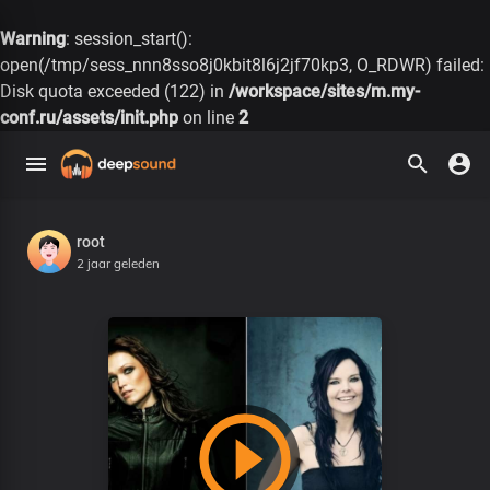
Warning
: session_start():
open(/tmp/sess_nnn8sso8j0kbit8l6j2jf70kp3, O_RDWR) failed:
Disk quota exceeded (122) in
/workspace/sites/m.my-
conf.ru/assets/init.php
on line
2
root
2 jaar geleden