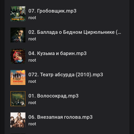
07. Гробовщик.mp3
root
02. Баллада о Бедном Цирюльнике (Ария Бродяги).mp3
root
04. Кузьма и барин.mp3
root
072. Театр абсурда (2010).mp3
root
01. Волосокрад.mp3
root
06. Внезапная голова.mp3
root