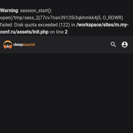
Warning
: session_start():
open(/tmp/sess_2j77cv7nsn39135i3qkhmkk4j5, O_RDWR)
failed: Disk quota exceeded (122) in
/workspace/sites/m.my-
conf.ru/assets/init.php
on line
2