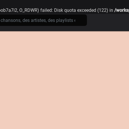
pob7a7i2, O_RDWR) failed: Disk quota exceeded (122) in
/works