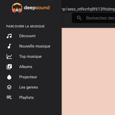
Warning
: session_start(): open(/tmp/sess_otfkvrfq8f613fhidm
PARCOURIR LA MUSIQUE
Découvrir
Nouvelle musique
Top musique
Albums
Projecteur
Les genres
Playlists