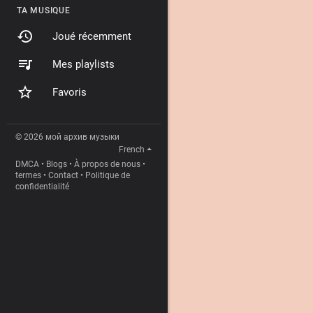
TA MUSIQUE
Joué récemment
Mes playlists
Favoris
© 2026 мой архив музыки
French
DMCA
•
Blogs
•
À propos de nous
•
termes
•
Contact
•
Politique de
confidentialité