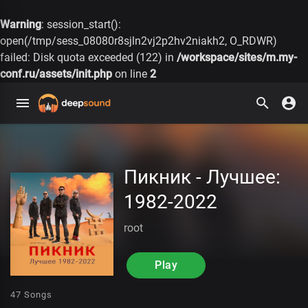
Warning
: session_start():
open(/tmp/sess_08080r8sjln2vj2p2hv2niakh2, O_RDWR)
failed: Disk quota exceeded (122) in
/workspace/sites/m.my-
conf.ru/assets/init.php
on line
2
Пикник - Лучшее:
1982-2022
root
Play
47 Songs