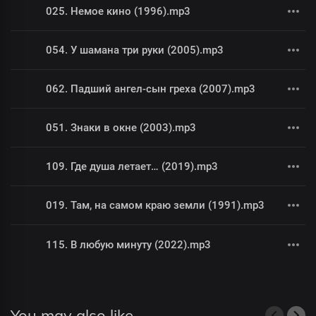
025. Немое кино (1996).mp3
054. У шамана три руки (2005).mp3
062. Падший ангел-сын греха (2007).mp3
051. Знаки в окне (2003).mp3
109. Где душа летает… (2019).mp3
019. Там, на самом краю земли (1991).mp3
115. В любую минуту (2022).mp3
You may also like