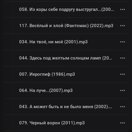
058. Из коры себе подругу выстругал...(2005).mp3
117. Весёлый и злой (Фантомас) (2022).mp3
034. Ни твоё, ни моё (2001).mp3
044. Здесь под желтым солнцем ламп (2002).mp3
007. Иероглиф (1986).mp3
064. На луче...(2007).mp3
043. А может быть и не было меня (2002).mp3
079. Черный ворон (2011).mp3