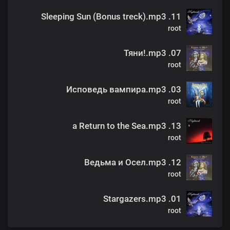
11. Sleeping Sun (Bonus treck).mp3
root
07. Тяни!.mp3
root
03. Исповедь вампира.mp3
root
13. a Return to the Sea.mp3
root
12. Ведьма и Осел.mp3
root
01. Stargazers.mp3
root