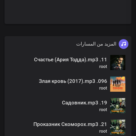
المزيد من المسارات
11. Счастье (Ария Тодда).mp3
root
096. Злая кровь (2017).mp3
root
19. Садовник.mp3
root
21. Проказник Скоморох.mp3
root