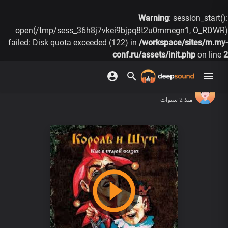
Warning
: session_start():
open(/tmp/sess_36h8j7vkei9bjpq8t2u0mmegn1, O_RDWR)
failed: Disk quota exceeded (122) in
/workspace/sites/m.my-
conf.ru/assets/init.php
on line
2
root
منذ 2 سنوات