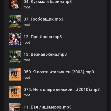
04. Кузьма и барин.mp3
root
07. Гробовщик.mp3
root
12. Про Ивана.mp3
root
13. Верная Жена.mp3
root
050. Я почти итальянец (2003).mp3
root
074. Не в опере венской ...(2010).mp3
root
11. Бал лицемеров.mp3