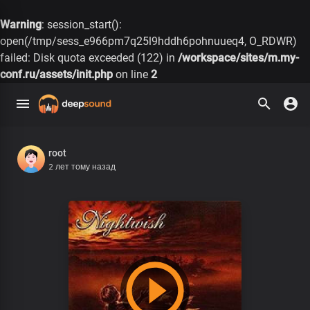
Warning
: session_start():
open(/tmp/sess_e966pm7q25l9hddh6pohnuueq4, O_RDWR)
failed: Disk quota exceeded (122) in
/workspace/sites/m.my-
conf.ru/assets/init.php
on line
2
root
2 лет тому назад