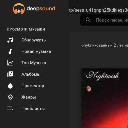
Warning
: session_start(): open(/tmp/sess_u41qnph25kdkieqs3
ПРОСМОТР МУЗЫКИ
Обнаружить
опубликованный
2 лет н
Новая музыка
Топ Музыка
Альбомы
Прожектор
Жанры
Плейлисты