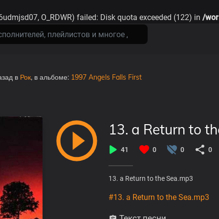
6udmjsd07, O_RDWR) failed: Disk quota exceeded (122) in
/wor
азад
в
Рок
, в альбоме:
1997 Angels Falls First
13. a Return to 
41
0
0
0
13. a Return to the Sea.mp3
#13. a Return to the Sea.mp3
Текст песни