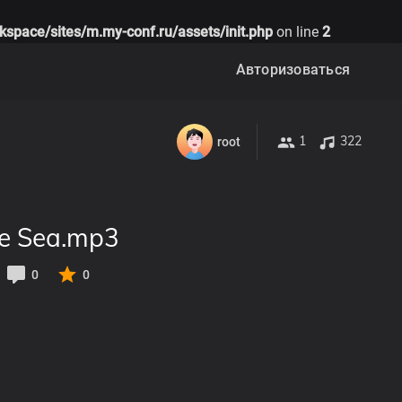
kspace/sites/m.my-conf.ru/assets/init.php
on line
2
Авторизоваться
1
322
root
the Sea.mp3
0
0