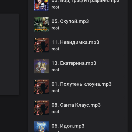
05. Вор, граф и графиня.mp3
root
05. Скупой.mp3
root
11. Невидимка.mp3
root
13. Екатерина.mp3
root
01. Полутень клоуна.mp3
root
08. Санта Клаус.mp3
root
06. Идол.mp3