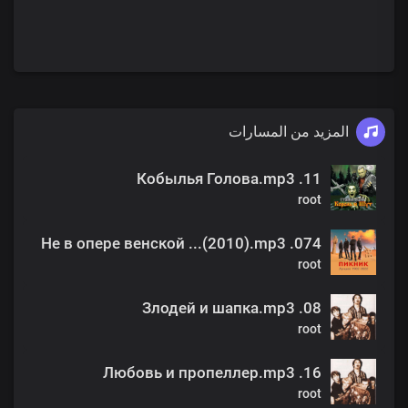
المزيد من المسارات
11. Кобылья Голова.mp3
root
074. Не в опере венской ...(2010).mp3
root
08. Злодей и шапка.mp3
root
16. Любовь и пропеллер.mp3
root