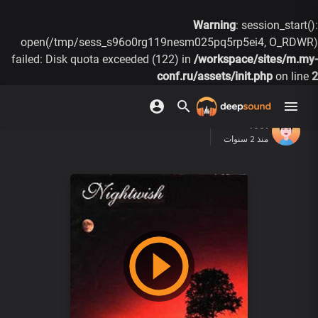
Warning
: session_start():
open(/tmp/sess_s96o0rg119nesm025pq5rp5ei4, O_RDWR)
failed: Disk quota exceeded (122) in
/workspace/sites/m.my-
conf.ru/assets/init.php
on line
2
root
منذ 2 سنوات