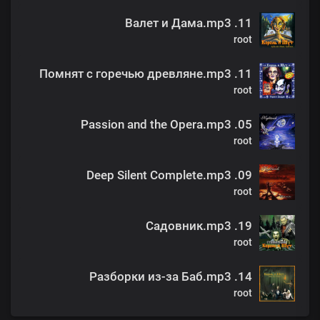
11. Валет и Дама.mp3
root
11. Помнят с горечью древляне.mp3
root
05. Passion and the Opera.mp3
root
09. Deep Silent Complete.mp3
root
19. Садовник.mp3
root
14. Разборки из-за Баб.mp3
root