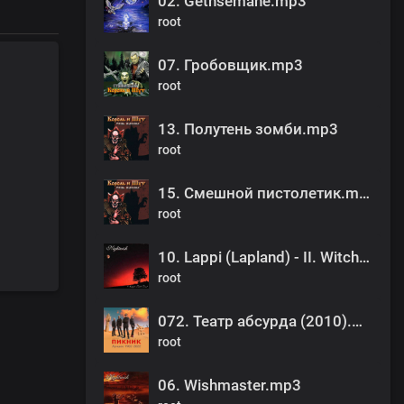
02. Gethsemane.mp3
root
07. Гробовщик.mp3
root
13. Полутень зомби.mp3
root
15. Смешной пистолетик.mp3
root
10. Lappi (Lapland) - II. Witchdrums.mp3
root
072. Театр абсурда (2010).mp3
root
06. Wishmaster.mp3