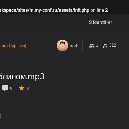
rkspace/sites/m.my-conf.ru/assets/init.php
on line
2
S'identifier
1
322
ного Сервиса)
root
облином.mp3
0
0
3