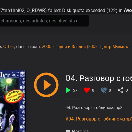
7tnp1hhl02, O_RDWR) failed: Disk quota exceeded (122) in
/wo
ns
Other
, dans l'album:
2000 - Герои и Злодеи (2002, Центр Музыкаль
04. Разговор с г
57
0
0
0
04. Разговор с гоблином.mp3
#04. Разговор с гоблином.mp
Paroles