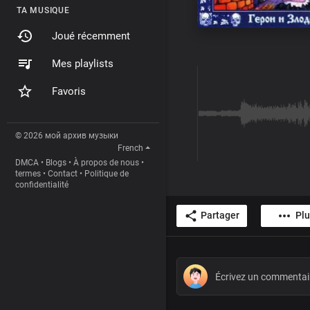
TA MUSIQUE
Joué récemment
Mes playlists
Favoris
© 2026 мой архив музыки
French
DMCA
•
Blogs
•
À propos de nous
•
termes
•
Contact
•
Politique de
confidentialité
Partager
Plu