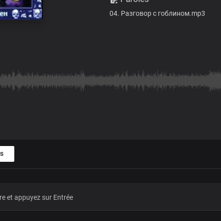
04. Разговор с гоблином.mp3
s