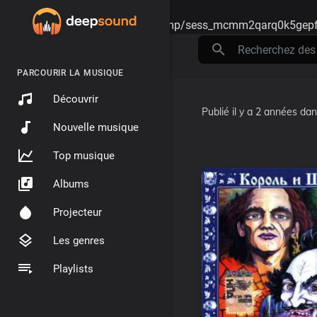
Warning
: session_start(): open(/tmp/sess_mcmm2qarq0k5gepf
PARCOURIR LA MUSIQUE
Découvrir
Publié
il y a 2 années
da
Nouvelle musique
Top musique
Albums
Projecteur
Les genres
Playlists