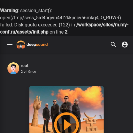
Warning
: session_start():
open(/tmp/sess_5rd4pgviu44f2kkjiqcv56mkq4, O_RDWR)
failed: Disk quota exceeded (122) in
/workspace/sites/m.my-
conf.ru/assets/init.php
on line
2
root
2 yıl önce