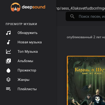
Warning
: session_start(): open(/tmp/sess_43aksvetfudbcnfmg
ПРОСМОТР МУЗЫКИ
Обнаружить
опубликованный
2 лет н
Новая музыка
Топ Музыка
Альбомы
Прожектор
Жанры
Плейлисты