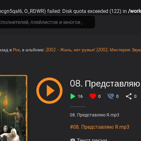
ecgn5qal6, O_RDWR) failed: Disk quota exceeded (122) in
/work
азад
в
Рок
, в альбоме:
2002 - Жаль, нет ружья! (2002, Мистерия Звук
08. Представляю
16
0
0
0
08. Представляю Я.mp3
#08. Представляю Я.mp3
Текст песни