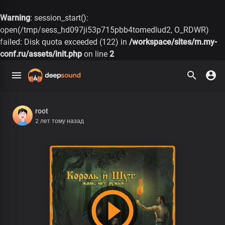
Warning
: session_start():
open(/tmp/sess_hd097ji53p715pbb4tomedlud2, O_RDWR)
failed: Disk quota exceeded (122) in
/workspace/sites/m.my-
conf.ru/assets/init.php
on line
2
root
2 лет тому назад