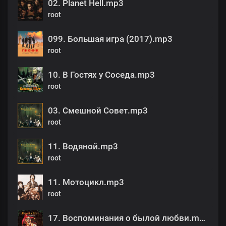
02. Planet Hell.mp3
root
099. Большая игра (2017).mp3
root
10. В Гостях у Соседа.mp3
root
03. Смешной Совет.mp3
root
11. Водяной.mp3
root
11. Мотоцикл.mp3
root
17. Воспоминания о былой любви.mp3