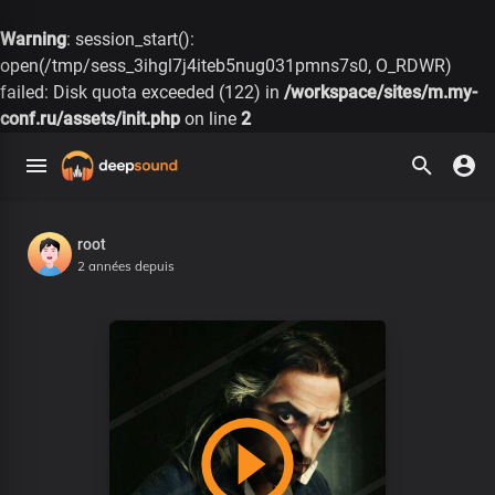
Warning
: session_start():
open(/tmp/sess_3ihgl7j4iteb5nug031pmns7s0, O_RDWR)
failed: Disk quota exceeded (122) in
/workspace/sites/m.my-
conf.ru/assets/init.php
on line
2
root
2 années depuis