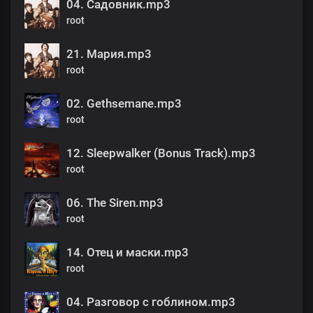
04. Садовник.mp3
root
21. Мария.mp3
root
02. Gethsemane.mp3
root
12. Sleepwalker (Bonus Track).mp3
root
06. The Siren.mp3
root
14. Отец и маски.mp3
root
04. Разговор с гоблином.mp3