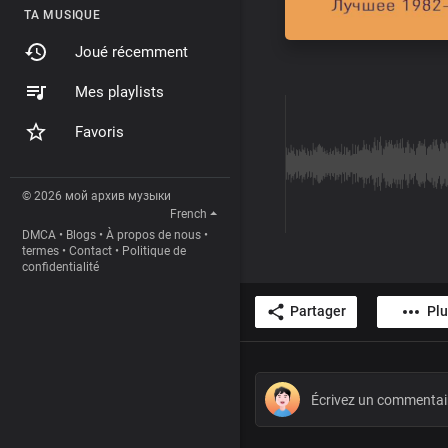
TA MUSIQUE
Joué récemment
Mes playlists
Favoris
© 2026 мой архив музыки
French
DMCA
•
Blogs
•
À propos de nous
•
termes
•
Contact
•
Politique de
confidentialité
Partager
Plu