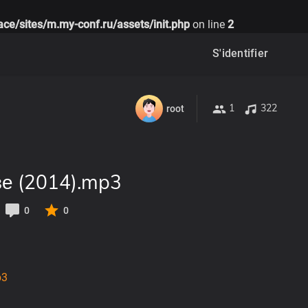
ce/sites/m.my-conf.ru/assets/init.php
on line
2
S'identifier
1
322
root
зе (2014).mp3
0
0
p3