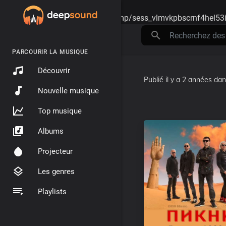
Warning
: session_start(): open(/tmp/sess_vlmvkpbscrnf4hel53i
PARCOURIR LA MUSIQUE
Découvrir
Publié
il y a 2 années
da
Nouvelle musique
Top musique
Albums
Projecteur
Les genres
Playlists