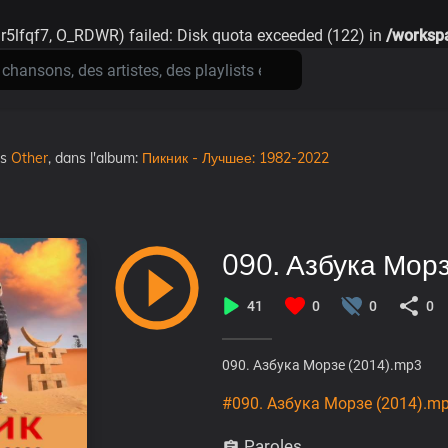
r5lfqf7, O_RDWR) failed: Disk quota exceeded (122) in
/workspa
ns
Other
, dans l'album:
Пикник - Лучшее: 1982-2022
090. Азбука Мор
41
0
0
0
090. Азбука Морзе (2014).mp3
#090. Азбука Морзе (2014).m
Paroles