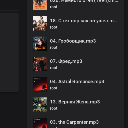
020. Немного огня (1994).mp3
root
18. С тех пор как он ушел.mp3
root
04. Гробовщик.mp3
root
07. Фред.mp3
root
04. Astral Romance.mp3
root
13. Верная Жена.mp3
root
03. the Carpenter.mp3