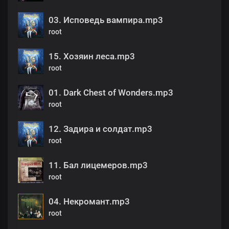
03. Исповедь вампира.mp3
root
15. Хозяин леса.mp3
root
01. Dark Chest of Wonders.mp3
root
12. Задира и солдат.mp3
root
11. Бал лицемеров.mp3
root
04. Некромант.mp3
root