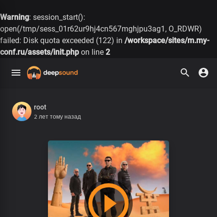
Warning
: session_start():
open(/tmp/sess_01r62ur9hj4cn567mghjpu3ag1, O_RDWR)
failed: Disk quota exceeded (122) in
/workspace/sites/m.my-
conf.ru/assets/init.php
on line
2
root
2 лет тому назад