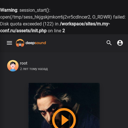
Warning
: session_start():
open(/tmp/sess_hkjgskjmkorr6j2vr5cdlncer2, O_RDWR) failed:
Disk quota exceeded (122) in
/workspace/sites/m.my-
conf.ru/assets/init.php
on line
2
root
2 лет тому назад