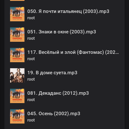
050. Я почти итальянец (2003).mp3
root
051. Знаки в окне (2003).mp3
root
117. Весёлый и злой (Фантомас) (2022).mp3
root
19. В доме суета.mp3
root
081. Декаданс (2012).mp3
root
045. Осень (2002).mp3
root