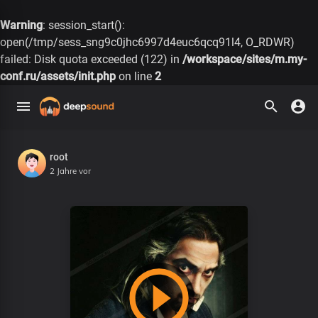
Warning
: session_start():
open(/tmp/sess_sng9c0jhc6997d4euc6qcq91l4, O_RDWR)
failed: Disk quota exceeded (122) in
/workspace/sites/m.my-
conf.ru/assets/init.php
on line
2
root
2 Jahre vor