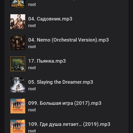
root
04. Садовник.mp3
root
04. Nemo (Orchestral Version).mp3
root
17. Пьянка.mp3
root
05. Slaying the Dreamer.mp3
root
099. Большая игра (2017).mp3
root
109. Где душа летает… (2019).mp3
root