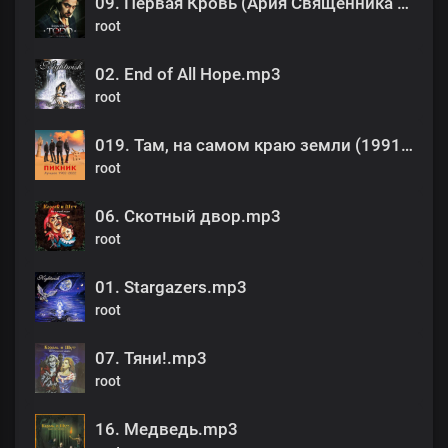
09. Первая Кровь (Ария Священника и Тодда).mp3
root
02. End of All Hope.mp3
root
019. Там, на самом краю земли (1991).mp3
root
06. Скотный двор.mp3
root
01. Stargazers.mp3
root
07. Тяни!.mp3
root
16. Медведь.mp3