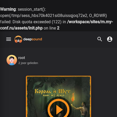
Warning
: session_start():
open(/tmp/sess_hbs70k4021si08uissqjoq72e2, O_RDWR)
failed: Disk quota exceeded (122) in
/workspace/sites/m.my-
conf.ru/assets/init.php
on line
2
root
2 jaar geleden