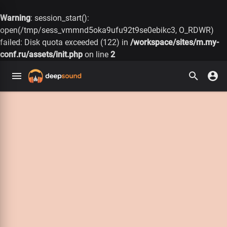
Warning
: session_start():
open(/tmp/sess_vmmnd5oka9ufu92t9se0ebikc3, O_RDWR)
failed: Disk quota exceeded (122) in
/workspace/sites/m.my-
conf.ru/assets/init.php
on line
2