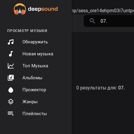
Warning
: session_start(): open(/tmp/sess_ore14ehpm03i7untp
ПРОСМОТР МУЗЫКИ
Обнаружить
Новая музыка
Топ Музыка
Альбомы
0 результаты для:
07.
Прожектор
Жанры
Плейлисты