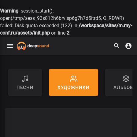
Warning
: session_start():
open(/tmp/sess_93s812h6brvisp6g7h7d5itrd5, O_RDWR)
failed: Disk quota exceeded (122) in
/workspace/sites/m.my-
conf.ru/assets/init.php
on line
2
ПЕСНИ
ХУДОЖНИКИ
АЛЬБОМ