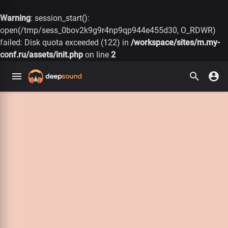
Warning
: session_start():
open(/tmp/sess_0bov2k9g9r4np9qp944e455d30, O_RDWR)
failed: Disk quota exceeded (122) in
/workspace/sites/m.my-
conf.ru/assets/init.php
on line
2