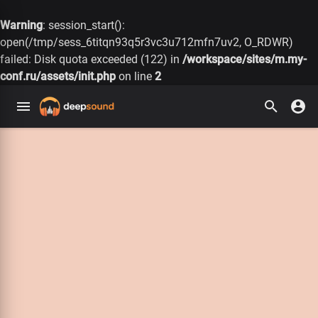
Warning
: session_start():
open(/tmp/sess_6titqn93q5r3vc3u712mfn7uv2, O_RDWR)
failed: Disk quota exceeded (122) in
/workspace/sites/m.my-
conf.ru/assets/init.php
on line
2