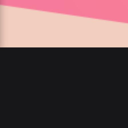
00
:
00
/
00
:
00
olgagoldfinch1
0 Читают
·
3 Следующий